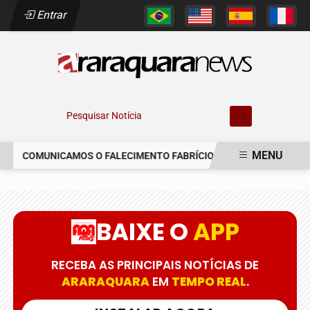
Entrar
Pesquisar Notícia
MENU
COMUNICAMOS O FALECIMENTO FABRÍCIO AUGUSTO FERREIRA
EM ALTA
BAIXE O
APP
RECEBA AS PRINCIPAIS NOTÍCIAS DE
ARARAQUARA
EM
TEMPO REAL
.