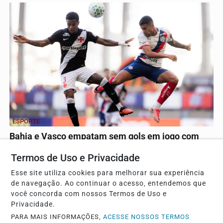
ESPORTE
Bahia e Vasco empatam sem gols em jogo com
quatro impedimentos
Termos de Uso e Privacidade
Confronto na Arena Fonte Nova teve intervenção decisiva
da arbitragem para invalidar lances decisivos no...
Esse site utiliza cookies para melhorar sua experiência
de navegação. Ao continuar o acesso, entendemos que
você concorda com nossos Termos de Uso e
Privacidade.
Descubra Mais
PARA MAIS INFORMAÇÕES,
ACESSE NOSSOS TERMOS