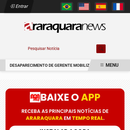
Entrar
Pesquisar Notícia
MENU
DESAPARECIMENTO DE GERENTE MOBILIZA AUTORIDADES EM AR
EM ALTA
BAIXE O
APP
RECEBA AS PRINCIPAIS NOTÍCIAS DE
ARARAQUARA
EM
TEMPO REAL
.