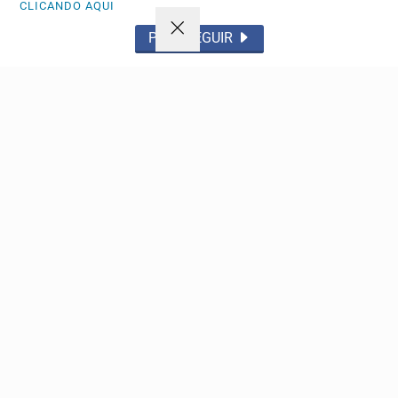
CLICANDO AQUI
PROSSEGUIR
Não possui uma conta?
Você pode anunciar produtos e muito mais!
CRIAR MINHA CONTA
Navegue