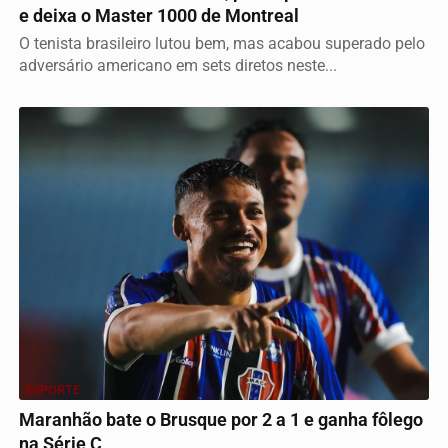
e deixa o Master 1000 de Montreal
O tenista brasileiro lutou bem, mas acabou superado pelo
adversário americano em sets diretos neste...
ESPORTE
Maranhão bate o Brusque por 2 a 1 e ganha fôlego
na Série C