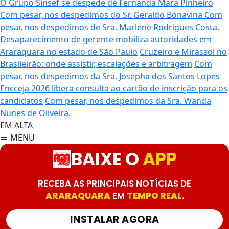
O Grupo Sinsef se despede de Fernanda Mara Pinheiro
Com pesar, nos despedimos do Sr. Geraldo Bonavina
Com
pesar, nos despedimos de Sra. Marlene Rodrigues Costa.
Desaparecimento de gerente mobiliza autoridades em
Araraquara no estado de São Paulo
Cruzeiro e Mirassol no
Brasileirão: onde assistir, escalações e arbitragem
Com
pesar, nos despedimos da Sra. Josepha dos Santos Lopes
Encceja 2026 libera consulta ao cartão de inscrição para os
candidatos
Com pesar, nos despedimos da Sra. Wanda
Nunes de Oliveira.
EM ALTA
MENU
BAIXE O
APP
RECEBA AS PRINCIPAIS NOTÍCIAS DE
ARARAQUARA
EM
TEMPO REAL
.
INSTALAR AGORA