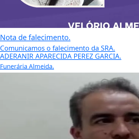
Nota de falecimento.
Comunicamos o falecimento da SRA.
ADERANIR APARECIDA PEREZ GARCIA.
Funerária Almeida.