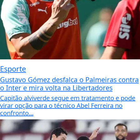
Esporte
Gustavo Gómez desfalca o Palmeiras contra
o Inter e mira volta na Libertadores
Capitão alviverde segue em tratamento e pode
virar opção para o técnico Abel Ferreira no
confronto...