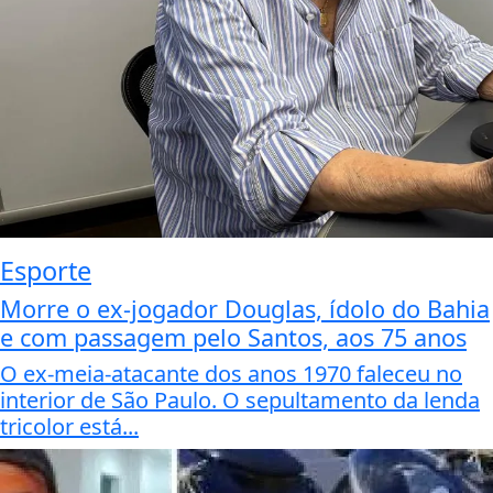
Esporte
Morre o ex-jogador Douglas, ídolo do Bahia
e com passagem pelo Santos, aos 75 anos
O ex-meia-atacante dos anos 1970 faleceu no
interior de São Paulo. O sepultamento da lenda
tricolor está...