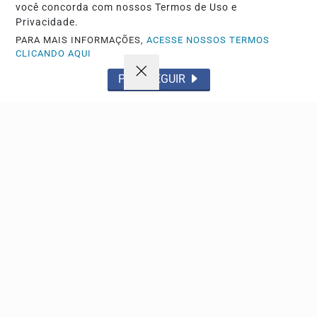
você concorda com nossos Termos de Uso e
Privacidade.
PARA MAIS INFORMAÇÕES,
ACESSE NOSSOS TERMOS
CLICANDO AQUI
PROSSEGUIR
Navegue
Início
Política
Tecnologia
Policial
Economia
Saúde
Falecimento
Região
Cultura
Brasil
Esporte
Meio ambiente
Educação
Pet
Emprego
Cidade