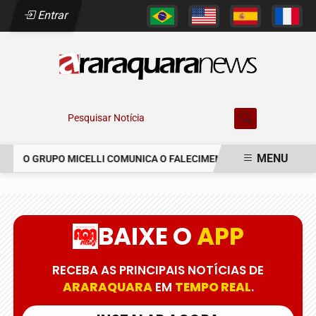
Entrar
Pesquisar Notícia
MENU
O GRUPO MICELLI COMUNICA O FALECIMENTO DO SR. MARCELO 
EM ALTA
BAIXE O
APP
RECEBA AS PRINCIPAIS NOTÍCIAS DE
ARARAQUARA
EM
TEMPO REAL
.