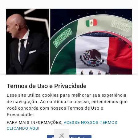
ESPORTE
Termos de Uso e Privacidade
México apoia Gianni Infantino e se posiciona
Esse site utiliza cookies para melhorar sua experiência
contra a Concacaf
de navegação. Ao continuar o acesso, entendemos que
Federação Mexicana de Futebol publicou nota oficial
você concorda com nossos Termos de Uso e
endossando a gestão do atual presidente da Fifa.
Privacidade.
PARA MAIS INFORMAÇÕES,
ACESSE NOSSOS TERMOS
CLICANDO AQUI