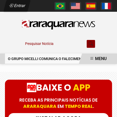
Entrar
Pesquisar Notícia
MENU
O GRUPO MICELLI COMUNICA O FALECIMENTO DO SR. MARCELO C
EM ALTA
BAIXE O
APP
RECEBA AS PRINCIPAIS NOTÍCIAS DE
ARARAQUARA
EM
TEMPO REAL
.