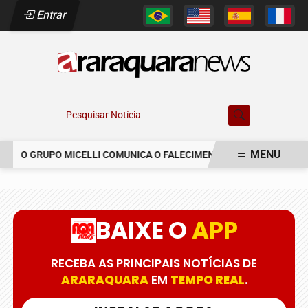
Entrar
Pesquisar Notícia
MENU
O GRUPO MICELLI COMUNICA O FALECIMENTO DO SR. MARCELO C
EM ALTA
BAIXE O
APP
RECEBA AS PRINCIPAIS NOTÍCIAS DE
ARARAQUARA
EM
TEMPO REAL
.