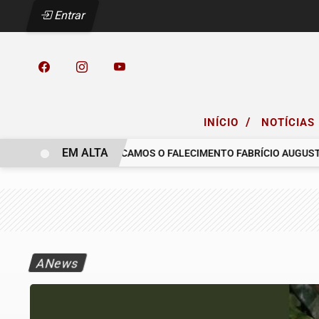
Entrar
/
INÍCIO
NOTÍCIAS
EM ALTA
O COELHO.
COMUNICAMOS O FALECIMENTO FABRÍCIO AUGUSTO F
ANews