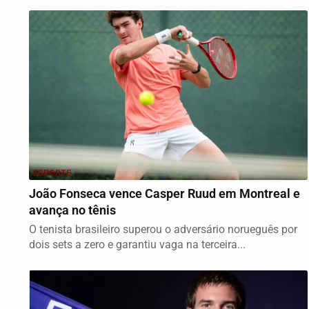
ESPORTE
João Fonseca vence Casper Ruud em Montreal e
avança no tênis
O tenista brasileiro superou o adversário norueguês por
dois sets a zero e garantiu vaga na terceira...