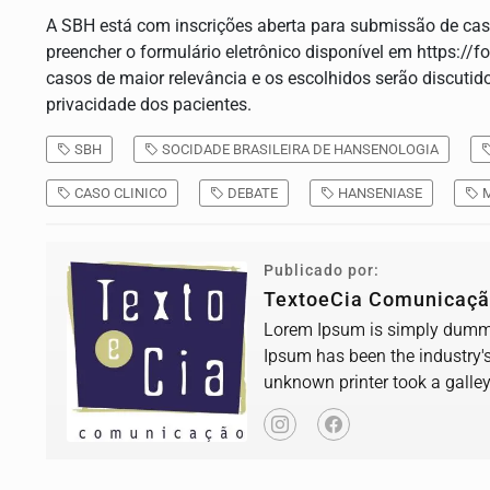
A SBH está com inscrições aberta para submissão de cas
preencher o formulário eletrônico disponível em https:
casos de maior relevância e os escolhidos serão discuti
privacidade dos pacientes.
SBH
SOCIDADE BRASILEIRA DE HANSENOLOGIA
CASO CLINICO
DEBATE
HANSENIASE
M
Publicado por:
TextoeCia Comunicaç
Lorem Ipsum is simply dummy 
Ipsum has been the industry'
unknown printer took a galle
book.