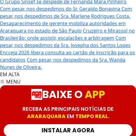
O Grupo Sinsef se despede de Fernanda Mara Pinheiro
Com pesar, nos despedimos do Sr. Geraldo Bonavina
Com
pesar, nos despedimos de Sra. Marlene Rodrigues Costa.
Desaparecimento de gerente mobiliza autoridades em
Araraquara no estado de São Paulo
Cruzeiro e Mirassol no
Brasileirão: onde assistir, escalações e arbitragem
Com
pesar, nos despedimos da Sra. Josepha dos Santos Lopes
Encceja 2026 libera consulta ao cartão de inscrição para os
candidatos
Com pesar, nos despedimos da Sra. Wanda
Nunes de Oliveira.
EM ALTA
MENU
BAIXE O
APP
RECEBA AS PRINCIPAIS NOTÍCIAS DE
ARARAQUARA
EM
TEMPO REAL
.
INSTALAR AGORA