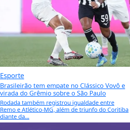
Esporte
Brasileirão tem empate no Clássico Vovô e
virada do Grêmio sobre o São Paulo
Rodada também registrou igualdade entre
Remo e Atlético-MG, além de triunfo do Coritiba
diante da...