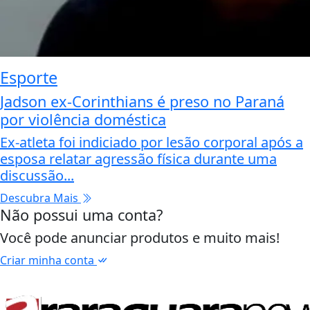
Esporte
Jadson ex-Corinthians é preso no Paraná
por violência doméstica
Ex-atleta foi indiciado por lesão corporal após a
esposa relatar agressão física durante uma
discussão...
Descubra Mais
Não possui uma conta?
Você pode anunciar produtos e muito mais!
Criar minha conta