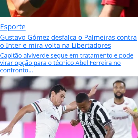
Esporte
Gustavo Gómez desfalca o Palmeiras contra
o Inter e mira volta na Libertadores
Capitão alviverde segue em tratamento e pode
virar opção para o técnico Abel Ferreira no
confronto...