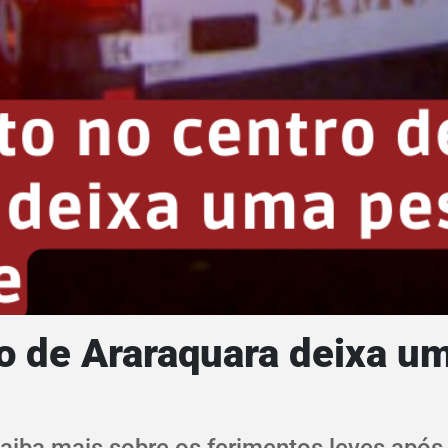
o de Araraquara deixa u
ba mais sobre os ferimentos leves após