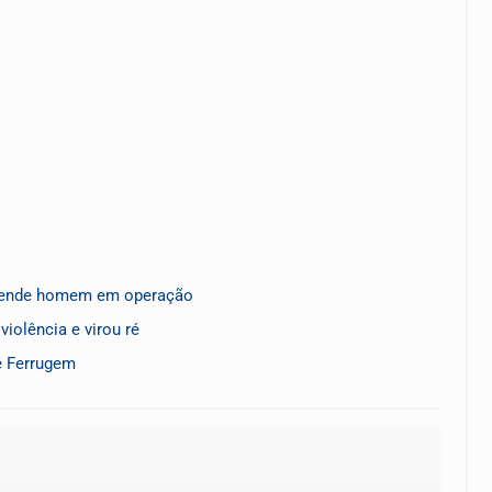
 prende homem em operação
iolência e virou ré
e Ferrugem