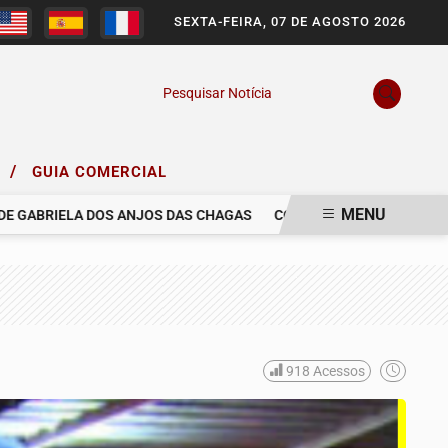
SEXTA-FEIRA, 07 DE AGOSTO 2026
Pesquisar Notícia
/
O
GUIA COMERCIAL
MENU
ABRIELA DOS ANJOS DAS CHAGAS
COM PESAR, NOS DESPEDIMOS D
918
Acessos