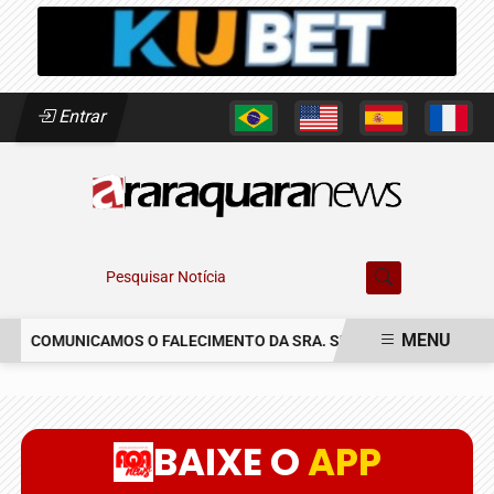
Entrar
Pesquisar Notícia
MENU
COMUNICAMOS O FALECIMENTO DA SRA. SUSETE SILVIA DELASCR
EM ALTA
BAIXE O
APP