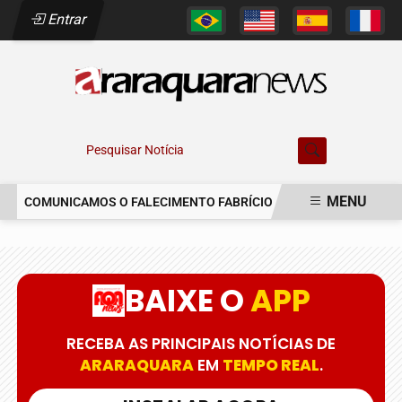
Entrar
Pesquisar Notícia
MENU
COMUNICAMOS O FALECIMENTO FABRÍCIO AUGUSTO FERREIRA
EM ALTA
BAIXE O
APP
RECEBA AS PRINCIPAIS NOTÍCIAS DE
ARARAQUARA
EM
TEMPO REAL
.