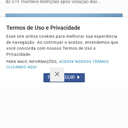
do STF manteve restrições após violação das...
Termos de Uso e Privacidade
Esse site utiliza cookies para melhorar sua experiência
de navegação. Ao continuar o acesso, entendemos que
você concorda com nossos Termos de Uso e
Privacidade.
PARA MAIS INFORMAÇÕES,
ACESSE NOSSOS TERMOS
CLICANDO AQUI
PROSSEGUIR
ESPORTE
Gabriel Medina sofre acidente durante treino da
etapa da WSL em Teahupoo
O tricampeão mundial levou pontos na cabeça após o
incidente no Taiti, mas deve competir sem grandes...