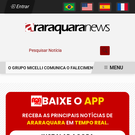
Entrar
Pesquisar Notícia
MENU
O GRUPO MICELLI COMUNICA O FALECIMENTO DO SR. MARCELO C
EM ALTA
BAIXE O
APP
RECEBA AS PRINCIPAIS NOTÍCIAS DE
ARARAQUARA
EM
TEMPO REAL
.