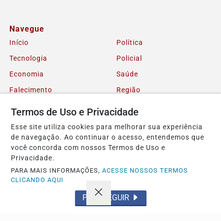
Navegue
Início
Política
Tecnologia
Policial
Economia
Saúde
Falecimento
Região
Cultura
Brasil
Termos de Uso e Privacidade
Esporte
Meio ambiente
Esse site utiliza cookies para melhorar sua experiência
de navegação. Ao continuar o acesso, entendemos que
Educação
Pet
você concorda com nossos Termos de Uso e
Emprego
Cidade
Privacidade.
Publicidade
Tempo
PARA MAIS INFORMAÇÕES,
ACESSE NOSSOS TERMOS
CLICANDO AQUI
Em Cartaz
Radar
PROSSEGUIR
ANews
Conteúdo Patrocinado
App Acontece
AO VIVO