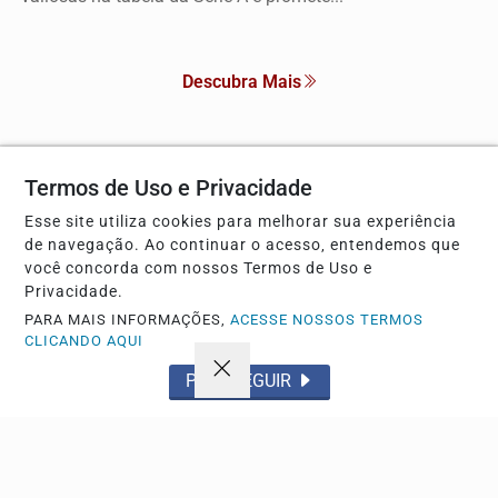
Descubra Mais
Termos de Uso e Privacidade
Não possui uma conta?
Esse site utiliza cookies para melhorar sua experiência
Você pode anunciar produtos e muito mais!
de navegação. Ao continuar o acesso, entendemos que
você concorda com nossos Termos de Uso e
Privacidade.
CRIAR MINHA CONTA
PARA MAIS INFORMAÇÕES,
ACESSE NOSSOS TERMOS
CLICANDO AQUI
PROSSEGUIR