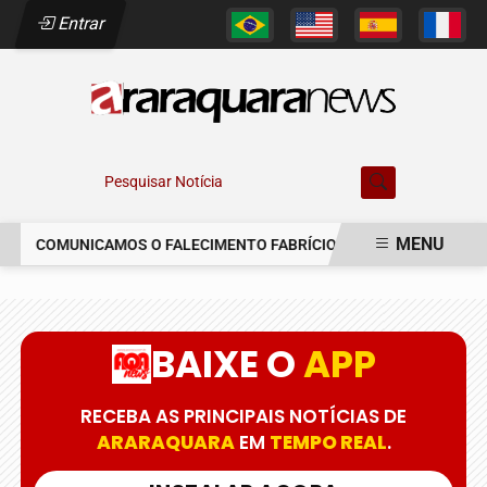
Entrar
Pesquisar Notícia
MENU
COMUNICAMOS O FALECIMENTO FABRÍCIO AUGUSTO FERREIRA
EM ALTA
BAIXE O
APP
RECEBA AS PRINCIPAIS NOTÍCIAS DE
ARARAQUARA
EM
TEMPO REAL
.