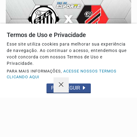
Termos de Uso e Privacidade
Esse site utiliza cookies para melhorar sua experiência
de navegação. Ao continuar o acesso, entendemos que
você concorda com nossos Termos de Uso e
Privacidade.
PARA MAIS INFORMAÇÕES,
ACESSE NOSSOS TERMOS
CLICANDO AQUI
ESPORTE
Santos x Athletico-PR se enfrentam na Vila
PROSSEGUIR
Belmiro pela 22ª rodada do Brasileirão
Duelo decisivo na Vila Belmiro coloca em jogo posições
valiosas na tabela da Série A e promete...
Descubra Mais