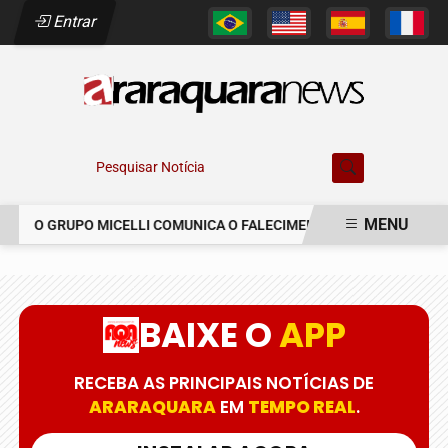
Entrar
Pesquisar Notícia
MENU
O GRUPO MICELLI COMUNICA O FALECIMENTO DO SR. MARCELO C
EM ALTA
BAIXE O
APP
RECEBA AS PRINCIPAIS NOTÍCIAS DE
ARARAQUARA
EM
TEMPO REAL
.