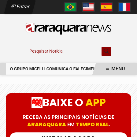
Entrar
Pesquisar Notícia
MENU
O GRUPO MICELLI COMUNICA O FALECIMENTO DO SR. MARCELO C
EM ALTA
BAIXE O
APP
RECEBA AS PRINCIPAIS NOTÍCIAS DE
ARARAQUARA
EM
TEMPO REAL
.