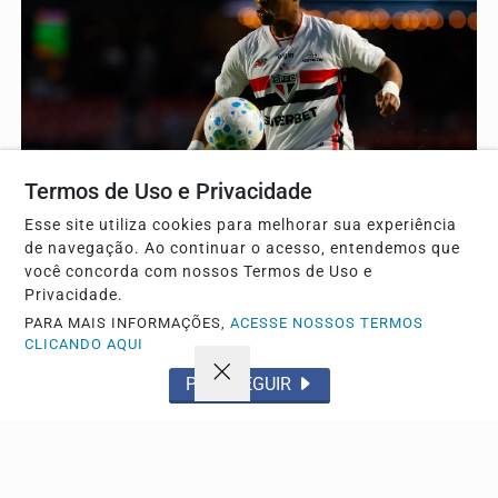
Termos de Uso e Privacidade
ESPORTE
Esse site utiliza cookies para melhorar sua experiência
Wendell pode atingir 50 jogos pelo São Paulo
de navegação. Ao continuar o acesso, entendemos que
diante do Grêmio
você concorda com nossos Termos de Uso e
Lateral-esquerdo reencontra seu ex-clube neste sábado
Privacidade.
pelo Brasileirão e pode celebrar marca expressiva...
PARA MAIS INFORMAÇÕES,
ACESSE NOSSOS TERMOS
CLICANDO AQUI
PROSSEGUIR
Descubra Mais