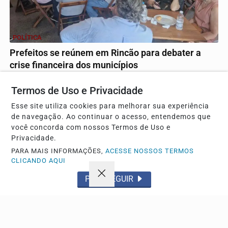
POLÍTICA
Prefeitos se reúnem em Rincão para debater a
crise financeira dos municípios
Encontro regional liderado pelo prefeito Rodrigues reuniu
Termos de Uso e Privacidade
representantes de 53 cidades e propôs cinco...
Esse site utiliza cookies para melhorar sua experiência
de navegação. Ao continuar o acesso, entendemos que
você concorda com nossos Termos de Uso e
Descubra Mais
Privacidade.
PARA MAIS INFORMAÇÕES,
ACESSE NOSSOS TERMOS
CLICANDO AQUI
PROSSEGUIR
Não possui uma conta?
Você pode anunciar produtos e muito mais!