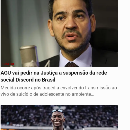
BRASIL
AGU vai pedir na Justiça a suspensão da rede
social Discord no Brasil
Medida ocorre após tragédia envolvendo transmissão ao
vivo de suicídio de adolescente no ambiente...