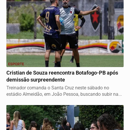
ESPORTE
Cristian de Souza reencontra Botafogo-PB após
demissão surpreendente
Treinador comanda o Santa Cruz neste sábado no
estádio Almeidão, em João Pessoa, buscando subir na...