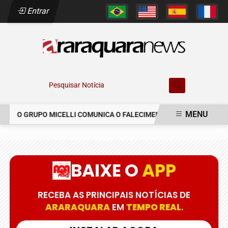
Entrar
Pesquisar Notícia
MENU
O GRUPO MICELLI COMUNICA O FALECIMENTO DO SR. MARCELO C
EM ALTA
BAIXE O
APP
RECEBA AS PRINCIPAIS NOTÍCIAS DE
ARARAQUARA
EM
TEMPO REAL
.