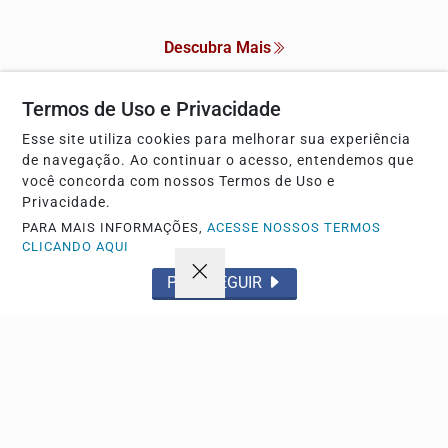
Descubra Mais
Termos de Uso e Privacidade
Esse site utiliza cookies para melhorar sua experiência
Não possui uma conta?
de navegação. Ao continuar o acesso, entendemos que
você concorda com nossos Termos de Uso e
Você pode anunciar produtos e muito mais!
Privacidade.
PARA MAIS INFORMAÇÕES,
ACESSE NOSSOS TERMOS
CRIAR MINHA CONTA
CLICANDO AQUI
PROSSEGUIR