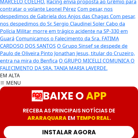
MARCELO COELHO.
Racing envia proposta ao Grêmio para
contratar o volante Leonel Pérez
Com pesar, nos
despedimos de Gabriela dos Anjos das Chagas
Com pesar,
nos despedimos do Sr. Sergio Claudinei Soler
Cabo da
Polícia Militar morre em trágico acidente na SP-330 em
Guará
Comunicamos o Falecimento da Sra. FATIMA
CARDOSO DOS SANTOS
O Grupo Sinsef se despede de
Paulo de Oliveira Pinto
Jonathan Jesus, titular do Cruzeiro,
entra na mira do Benfica
O GRUPO MICELLI COMUNICA O
FALECIMENTO DA SRA. TANIA MARIA LAVERDE.
EM ALTA
MENU
BAIXE O
APP
RECEBA AS PRINCIPAIS NOTÍCIAS DE
ARARAQUARA
EM
TEMPO REAL
.
INSTALAR AGORA