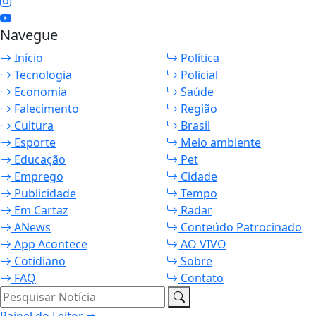
Navegue
Início
Política
Tecnologia
Policial
Economia
Saúde
Falecimento
Região
Cultura
Brasil
Esporte
Meio ambiente
Educação
Pet
Emprego
Cidade
Publicidade
Tempo
Em Cartaz
Radar
ANews
Conteúdo Patrocinado
App Acontece
AO VIVO
Cotidiano
Sobre
FAQ
Contato
Pesquisar Notícia
Painel do Leitor