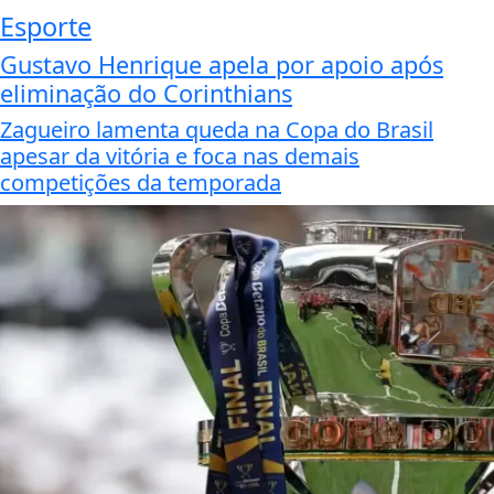
Esporte
Gustavo Henrique apela por apoio após
eliminação do Corinthians
Zagueiro lamenta queda na Copa do Brasil
apesar da vitória e foca nas demais
competições da temporada