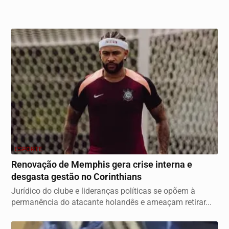
ESPORTE
Renovação de Memphis gera crise interna e
desgasta gestão no Corinthians
Jurídico do clube e lideranças políticas se opõem à
permanência do atacante holandês e ameaçam retirar...