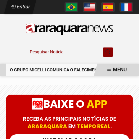
Entrar
Pesquisar Notícia
MENU
O GRUPO MICELLI COMUNICA O FALECIMENTO DO SR. MARCELO C
EM ALTA
BAIXE O
APP
RECEBA AS PRINCIPAIS NOTÍCIAS DE
ARARAQUARA
EM
TEMPO REAL
.