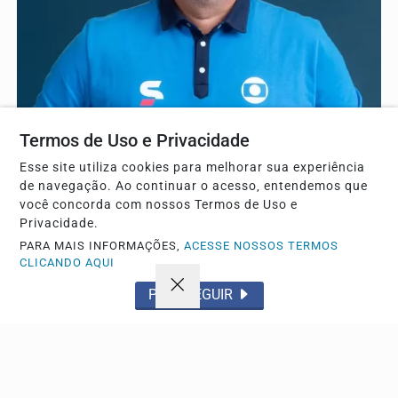
ESPORTE
Termos de Uso e Privacidade
Alex Escobar passa por cirurgia para retirada de
tumor no Rio de Janeiro
Esse site utiliza cookies para melhorar sua experiência
Procedimento ocorreu após o jornalista enfrentar um pico
de navegação. Ao continuar o acesso, entendemos que
de pressão arterial durante uma transmissão ao...
você concorda com nossos Termos de Uso e
Privacidade.
PARA MAIS INFORMAÇÕES,
ACESSE NOSSOS TERMOS
CLICANDO AQUI
Descubra Mais
PROSSEGUIR
Não possui uma conta?