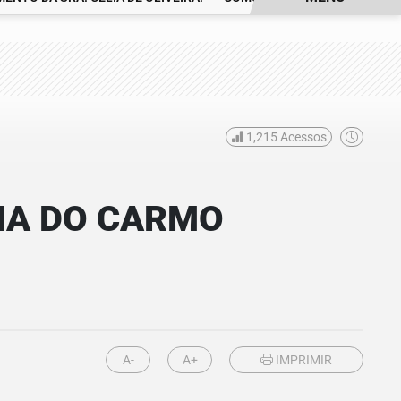
1,215
Acessos
RIA DO CARMO
A-
A+
IMPRIMIR