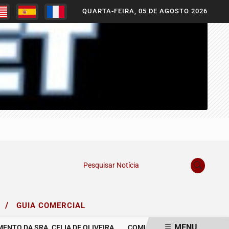
QUARTA-FEIRA, 05 DE AGOSTO 2026
Pesquisar Notícia
/
O
GUIA COMERCIAL
MENU
TO DA SRA. CELIA DE OLIVEIRA.
COMUNICAMOS O FALECIMENTO 