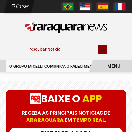
Entrar
Pesquisar Notícia
MENU
O GRUPO MICELLI COMUNICA O FALECIMENTO DO SR. MARCELO C
EM ALTA
BAIXE O
APP
RECEBA AS PRINCIPAIS NOTÍCIAS DE
ARARAQUARA
EM
TEMPO REAL
.