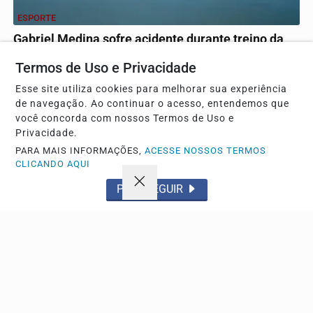
ESPORTE
Gabriel Medina sofre acidente durante treino da
etapa da WSL em Teahupoo
Termos de Uso e Privacidade
O tricampeão mundial levou pontos na cabeça após o
Esse site utiliza cookies para melhorar sua experiência
incidente no Taiti, mas deve competir sem grandes...
de navegação. Ao continuar o acesso, entendemos que
você concorda com nossos Termos de Uso e
Privacidade.
Descubra Mais
PARA MAIS INFORMAÇÕES,
ACESSE NOSSOS TERMOS
CLICANDO AQUI
PROSSEGUIR
Não possui uma conta?
Você pode anunciar produtos e muito mais!
CRIAR MINHA CONTA