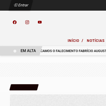
Entrar
/
INÍCIO
NOTÍCIAS
EM ALTA
 COELHO.
COMUNICAMOS O FALECIMENTO FABRÍCIO AUGUSTO FE
Falecimento