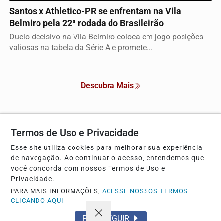
Santos x Athletico-PR se enfrentam na Vila
Belmiro pela 22ª rodada do Brasileirão
Duelo decisivo na Vila Belmiro coloca em jogo posições
valiosas na tabela da Série A e promete...
Descubra Mais
Termos de Uso e Privacidade
Não possui uma conta?
Esse site utiliza cookies para melhorar sua experiência
Você pode anunciar produtos e muito mais!
de navegação. Ao continuar o acesso, entendemos que
você concorda com nossos Termos de Uso e
Privacidade.
CRIAR MINHA CONTA
PARA MAIS INFORMAÇÕES,
ACESSE NOSSOS TERMOS
CLICANDO AQUI
PROSSEGUIR