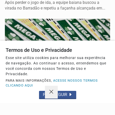
Após perder o jogo de ida, a equipe baiana buscou a
virada no Barradão e repetiu a façanha alcançada em...
Termos de Uso e Privacidade
Esse site utiliza cookies para melhorar sua experiência
de navegação. Ao continuar o acesso, entendemos que
você concorda com nossos Termos de Uso e
BRASIL
Privacidade.
Mega-Sena acumula e prêmio principal chega a
PARA MAIS INFORMAÇÕES,
ACESSE NOSSOS TERMOS
R$ 165 milhões
CLICANDO AQUI
Nenhum apostador cravou as seis dezenas do concurso e
PROSSEGUIR
a bolha aumentou para o próximo sorteio da loteria