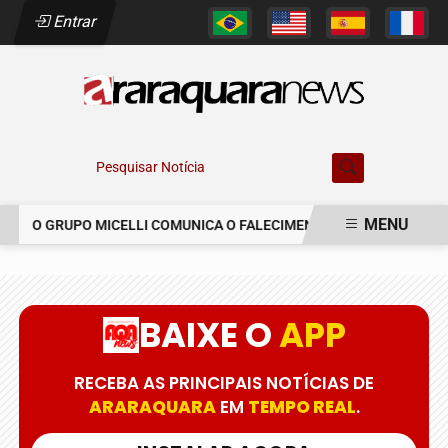
Entrar
Pesquisar Notícia
MENU
O GRUPO MICELLI COMUNICA O FALECIMENTO DO SR. MARCELO C
EM ALTA
BAIXE O
APP
RECEBA AS PRINCIPAIS NOTÍCIAS DE
ARARAQUARA
EM
TEMPO REAL
.