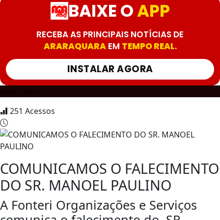
BAIXE O
APP
RECEBA AS PRINCIPAIS NOTÍCIAS DE
ARARAQUARA
EM
TEMPO REAL
.
INSTALAR AGORA
Falecimento
251
Acessos
COMUNICAMOS O FALECIMENTO
DO SR. MANOEL PAULINO
A Fonteri Organizações e Serviços
comunica o falecimento do SR.