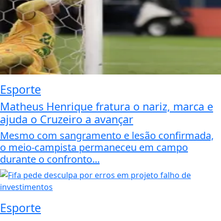
Esporte
Matheus Henrique fratura o nariz, marca e
ajuda o Cruzeiro a avançar
Mesmo com sangramento e lesão confirmada,
o meio-campista permaneceu em campo
durante o confronto...
Esporte