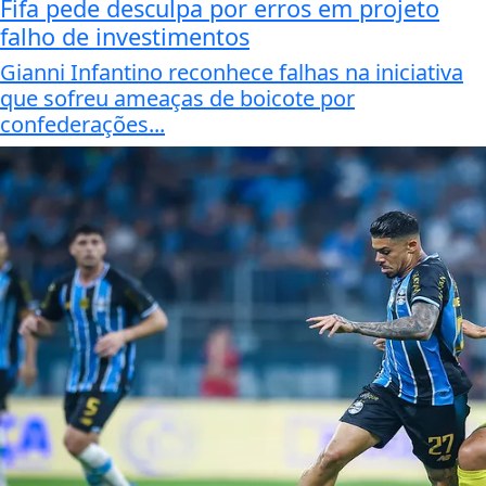
Fifa pede desculpa por erros em projeto
falho de investimentos
Gianni Infantino reconhece falhas na iniciativa
que sofreu ameaças de boicote por
confederações...