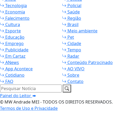
Tecnologia
Policial
Economia
Saúde
Falecimento
Região
Cultura
Brasil
Esporte
Meio ambiente
Educação
Pet
Emprego
Cidade
Publicidade
Tempo
Em Cartaz
Radar
ANews
Conteúdo Patrocinado
App Acontece
AO VIVO
Cotidiano
Sobre
FAQ
Contato
Pesquisar Notícia
Painel do Leitor
© MW Andrade MEI - TODOS OS DIREITOS RESERVADOS.
Termos de Uso e Privacidade