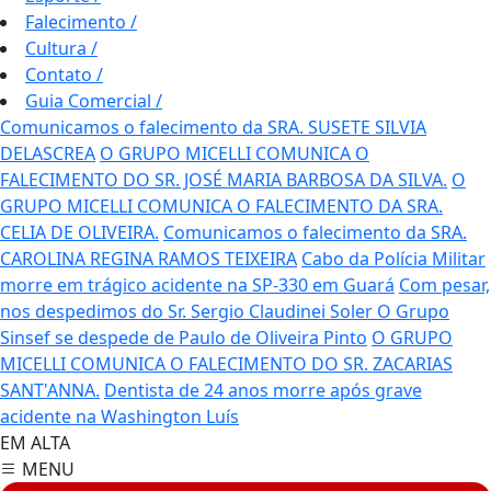
Falecimento
/
Cultura
/
Contato
/
Guia Comercial
/
Comunicamos o falecimento da SRA. SUSETE SILVIA
DELASCREA
O GRUPO MICELLI COMUNICA O
FALECIMENTO DO SR. JOSÉ MARIA BARBOSA DA SILVA.
O
GRUPO MICELLI COMUNICA O FALECIMENTO DA SRA.
CELIA DE OLIVEIRA.
Comunicamos o falecimento da SRA.
CAROLINA REGINA RAMOS TEIXEIRA
Cabo da Polícia Militar
morre em trágico acidente na SP-330 em Guará
Com pesar,
nos despedimos do Sr. Sergio Claudinei Soler
O Grupo
Sinsef se despede de Paulo de Oliveira Pinto
O GRUPO
MICELLI COMUNICA O FALECIMENTO DO SR. ZACARIAS
SANT'ANNA.
Dentista de 24 anos morre após grave
acidente na Washington Luís
EM ALTA
MENU