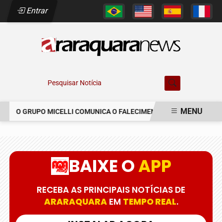
Entrar
Pesquisar Notícia
MENU
O GRUPO MICELLI COMUNICA O FALECIMENTO DO SR. MARCELO C
EM ALTA
BAIXE O
APP
RECEBA AS PRINCIPAIS NOTÍCIAS DE
ARARAQUARA
EM
TEMPO REAL
.