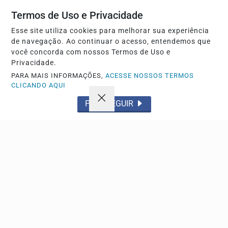
Não possui uma conta?
Termos de Uso e Privacidade
Você pode anunciar produtos e muito mais!
Esse site utiliza cookies para melhorar sua experiência
de navegação. Ao continuar o acesso, entendemos que
você concorda com nossos Termos de Uso e
CRIAR MINHA CONTA
Privacidade.
PARA MAIS INFORMAÇÕES,
ACESSE NOSSOS TERMOS
CLICANDO AQUI
PROSSEGUIR
Navegue
Início
Política
Tecnologia
Policial