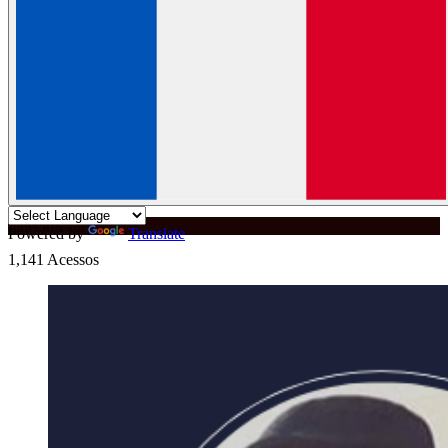
MENU
BAIXE O
APP
RECEBA AS PRINCIPAIS NOTÍCIAS DE
ARARAQUARA
EM
TEMPO REAL
.
INSTALAR AGORA
Falecimento
Powered by
Translate
1,141
Acessos