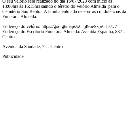
O seu velório será realizado no dia 16/07/2023 com início às
13:00hrs às 16:15hrs saindo o féretro do Velório Almeida para o
Cemitério São Bento. A família enlutada receba as condolências da
Funerária Almeida.
Endereço do velório: https://goo.gl/maps/xCnjf9ueSzprCLEU7
Endereço do Escritório Funerária Almeida: Avenida Espanha, 837 -
Centro
Avenida da Saudade, 75 - Centro
Publicidade