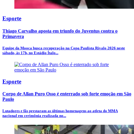
Esporte
Thiago Carvalho aposta em triunfo do Juventus contra o
Primavera
Equipe da Mooca busca recuperação na Copa Paulista Rivalo 2026 neste
sábado, às 17h, no Estádio Ítalo...
Esporte
Corpo de Allan Puro Osso é enterrado sob forte emoção em São
Paulo
Lutadores e fãs prestaram as últimas homenagens ao atleta do MMA
nacional em cerimônia realizada no...