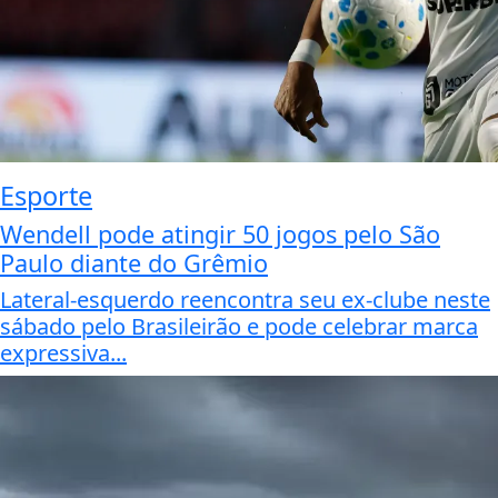
Esporte
Wendell pode atingir 50 jogos pelo São
Paulo diante do Grêmio
Lateral-esquerdo reencontra seu ex-clube neste
sábado pelo Brasileirão e pode celebrar marca
expressiva...