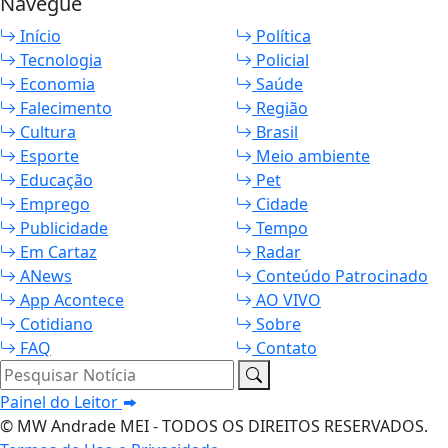
Navegue
Início
Política
Tecnologia
Policial
Economia
Saúde
Falecimento
Região
Cultura
Brasil
Esporte
Meio ambiente
Educação
Pet
Emprego
Cidade
Publicidade
Tempo
Em Cartaz
Radar
ANews
Conteúdo Patrocinado
App Acontece
AO VIVO
Cotidiano
Sobre
FAQ
Contato
Pesquisar Notícia
Painel do Leitor
© MW Andrade MEI - TODOS OS DIREITOS RESERVADOS.