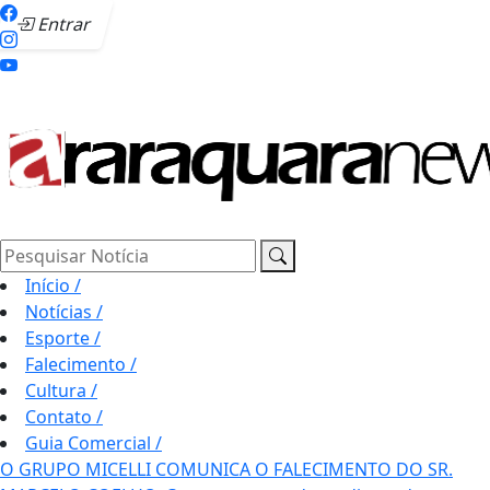
Entrar
Pesquisar Notícia
Início
/
Notícias
/
Esporte
/
Falecimento
/
Cultura
/
Contato
/
Guia Comercial
/
O GRUPO MICELLI COMUNICA O FALECIMENTO DO SR.