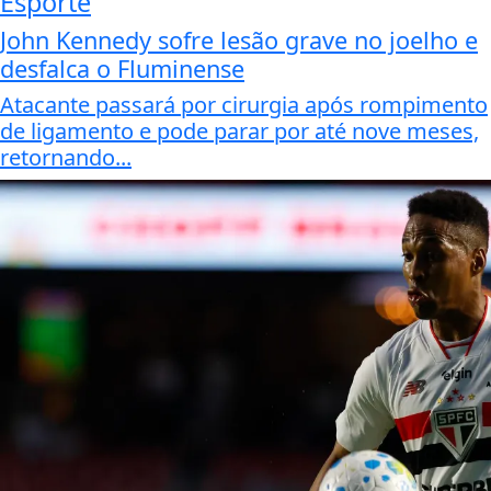
Esporte
John Kennedy sofre lesão grave no joelho e
desfalca o Fluminense
Atacante passará por cirurgia após rompimento
de ligamento e pode parar por até nove meses,
retornando...