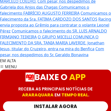
MARCELO COELHO.
Com pesar, nos despedimos de
Gabriela dos Anjos das Chagas
Comunicamos o
falecimento FABRÍCIO AUGUSTO FERREIRA
Comunicamos o
Falecimento da Sra. FATIMA CARDOZO DOS SANTOS
Racing
envia proposta ao Grêmio para contratar o volante Leonel
Pérez
Comunicamos o falecimento do SR. LUIS ARNALDO
FIRMIANO TEIXEIRA
O GRUPO MICELLI COMUNICA O
FALECIMENTO DA SRA. TANIA MARIA LAVERDE.
Jonathan
Jesus, titular do Cruzeiro, entra na mira do Benfica
Com
pesar, nos despedimos do Sr. Geraldo Bonavina
EM ALTA
MENU
BAIXE O
APP
RECEBA AS PRINCIPAIS NOTÍCIAS DE
ARARAQUARA
EM
TEMPO REAL
.
INSTALAR AGORA