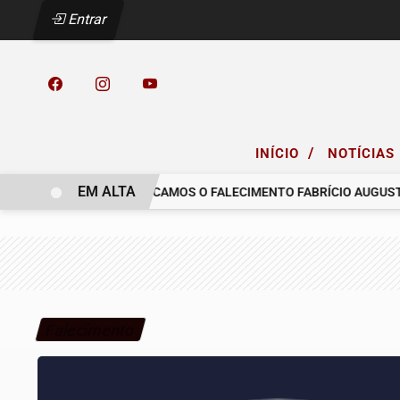
Entrar
/
INÍCIO
NOTÍCIAS
EM ALTA
 COELHO.
COMUNICAMOS O FALECIMENTO FABRÍCIO AUGUSTO FE
Falecimento