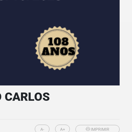
O CARLOS
A-
A+
IMPRIMIR