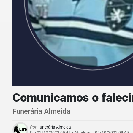
Comunicamos o falec
Funerária Almeida
Por
Funerária Almeida
Em 03/10/2023 09:49
- Atualizado
03/10/2023 09:49