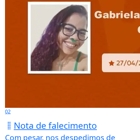
02
Nota de falecimento
Com pesar, nos despedimos de