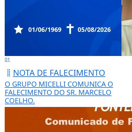
01
NOTA DE FALECIMENTO
O GRUPO MICELLI COMUNICA O
FALECIMENTO DO SR. MARCELO
COELHO.