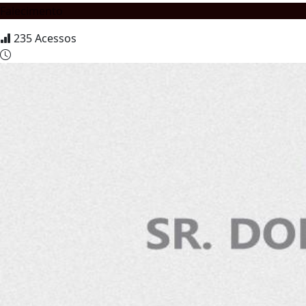
Falecimento
235
Acessos