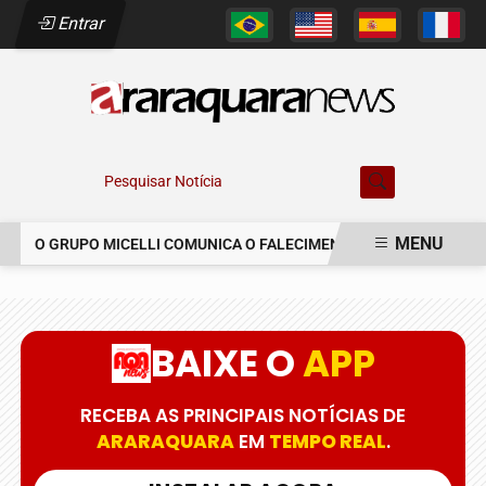
Entrar
Pesquisar Notícia
MENU
O GRUPO MICELLI COMUNICA O FALECIMENTO DO SR. MARCELO C
EM ALTA
BAIXE O
APP
RECEBA AS PRINCIPAIS NOTÍCIAS DE
ARARAQUARA
EM
TEMPO REAL
.