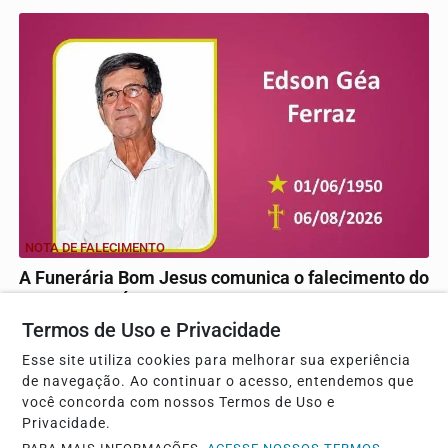
NOTA DE FALECIMENTO
A Funerária Bom Jesus comunica o falecimento do
Sr. EDSON GÉA FERRAZ
Termos de Uso e Privacidade
Aos 76 anos na cidade de NOVA EUROPA- SP
Esse site utiliza cookies para melhorar sua experiência
de navegação. Ao continuar o acesso, entendemos que
você concorda com nossos Termos de Uso e
Descubra Mais
Privacidade.