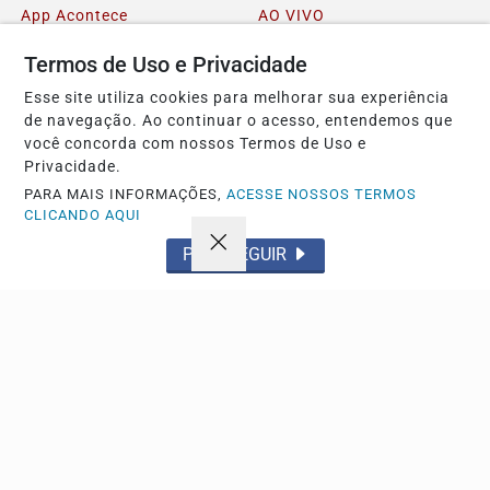
App Acontece
AO VIVO
Cotidiano
Sobre
Termos de Uso e Privacidade
FAQ
Contato
Esse site utiliza cookies para melhorar sua experiência
de navegação. Ao continuar o acesso, entendemos que
você concorda com nossos Termos de Uso e
Pesquisar Notícia
Privacidade.
PARA MAIS INFORMAÇÕES,
ACESSE NOSSOS TERMOS
CLICANDO AQUI
Painel do Leitor
PROSSEGUIR
© MW Andrade MEI - TODOS OS DIREITOS RESERVADOS.
Termos de Uso e Privacidade