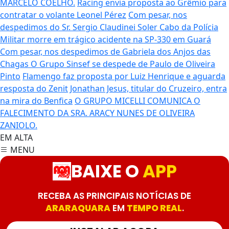
MARCELO COELHO.
Racing envia proposta ao Grêmio para
contratar o volante Leonel Pérez
Com pesar, nos
despedimos do Sr. Sergio Claudinei Soler
Cabo da Polícia
Militar morre em trágico acidente na SP-330 em Guará
Com pesar, nos despedimos de Gabriela dos Anjos das
Chagas
O Grupo Sinsef se despede de Paulo de Oliveira
Pinto
Flamengo faz proposta por Luiz Henrique e aguarda
resposta do Zenit
Jonathan Jesus, titular do Cruzeiro, entra
na mira do Benfica
O GRUPO MICELLI COMUNICA O
FALECIMENTO DA SRA. ARACY NUNES DE OLIVEIRA
ZANIOLO.
EM ALTA
MENU
BAIXE O
APP
RECEBA AS PRINCIPAIS NOTÍCIAS DE
ARARAQUARA
EM
TEMPO REAL
.