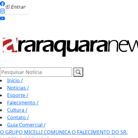
Entrar
Pesquisar Notícia
Início
/
Notícias
/
Esporte
/
Falecimento
/
Cultura
/
Contato
/
Guia Comercial
/
O GRUPO MICELLI COMUNICA O FALECIMENTO DO SR.