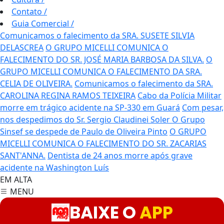
Contato
/
Guia Comercial
/
Comunicamos o falecimento da SRA. SUSETE SILVIA
DELASCREA
O GRUPO MICELLI COMUNICA O
FALECIMENTO DO SR. JOSÉ MARIA BARBOSA DA SILVA.
O
GRUPO MICELLI COMUNICA O FALECIMENTO DA SRA.
CELIA DE OLIVEIRA.
Comunicamos o falecimento da SRA.
CAROLINA REGINA RAMOS TEIXEIRA
Cabo da Polícia Militar
morre em trágico acidente na SP-330 em Guará
Com pesar,
nos despedimos do Sr. Sergio Claudinei Soler
O Grupo
Sinsef se despede de Paulo de Oliveira Pinto
O GRUPO
MICELLI COMUNICA O FALECIMENTO DO SR. ZACARIAS
SANT'ANNA.
Dentista de 24 anos morre após grave
acidente na Washington Luís
EM ALTA
MENU
BAIXE O
APP