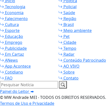
Início
Política
Tecnologia
Policial
Economia
Saúde
Falecimento
Região
Cultura
Brasil
Esporte
Meio ambiente
Educação
Pet
Emprego
Cidade
Publicidade
Tempo
Em Cartaz
Radar
ANews
Conteúdo Patrocinado
App Acontece
AO VIVO
Cotidiano
Sobre
FAQ
Contato
Pesquisar Notícia
Painel do Leitor
© MW Andrade MEI - TODOS OS DIREITOS RESERVADOS.
Termos de Uso e Privacidade