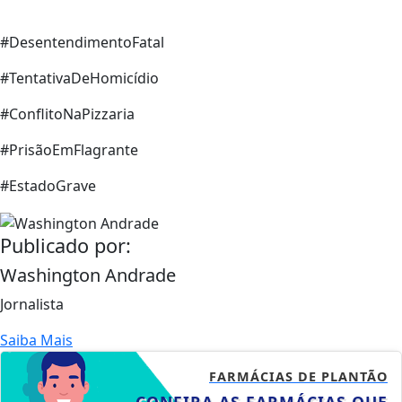
#DesentendimentoFatal
#TentativaDeHomicídio
#ConflitoNaPizzaria
#PrisãoEmFlagrante
#EstadoGrave
Publicado por:
Washington Andrade
Jornalista
Saiba Mais
FARMÁCIAS DE PLANTÃO
CONFIRA AS FARMÁCIAS QUE