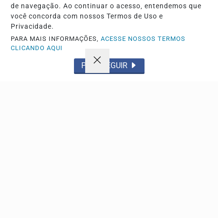
de navegação. Ao continuar o acesso, entendemos que
você concorda com nossos Termos de Uso e
Privacidade.
PARA MAIS INFORMAÇÕES,
ACESSE NOSSOS TERMOS
CLICANDO AQUI
PROSSEGUIR
ESPORTE
Wendell pode atingir 50 jogos pelo São Paulo
diante do Grêmio
Lateral-esquerdo reencontra seu ex-clube neste sábado
pelo Brasileirão e pode celebrar marca expressiva...
Descubra Mais