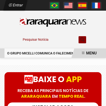
Entrar
Pesquisar Notícia
MENU
O GRUPO MICELLI COMUNICA O FALECIMENTO DO SR. MARCELO C
EM ALTA
BAIXE O
APP
RECEBA AS PRINCIPAIS NOTÍCIAS DE
ARARAQUARA
EM
TEMPO REAL
.