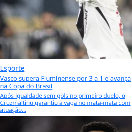
Esporte
Vasco supera Fluminense por 3 a 1 e avança
na Copa do Brasil
Após igualdade sem gols no primeiro duelo, o
Cruzmaltino garantiu a vaga no mata-mata com
atuação...