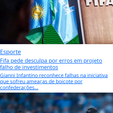
Esporte
Fifa pede desculpa por erros em projeto
falho de investimentos
Gianni Infantino reconhece falhas na iniciativa
que sofreu ameaças de boicote por
confederações...