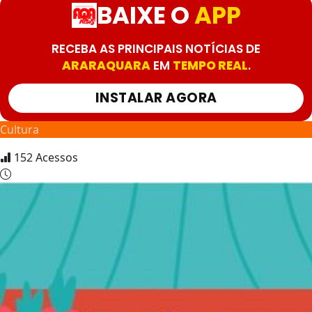
BAIXE O
APP
RECEBA AS PRINCIPAIS NOTÍCIAS DE
ARARAQUARA
EM
TEMPO REAL
.
INSTALAR AGORA
Cultura
152
Acessos