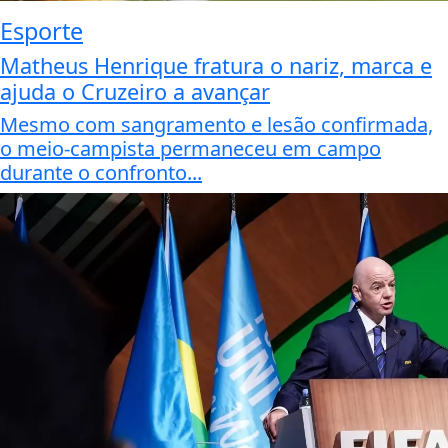
Esporte
Matheus Henrique fratura o nariz, marca e
ajuda o Cruzeiro a avançar
Mesmo com sangramento e lesão confirmada,
o meio-campista permaneceu em campo
durante o confronto...