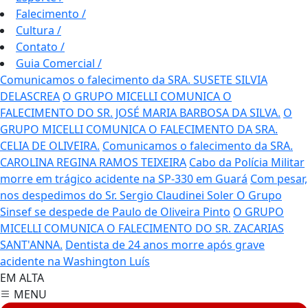
Falecimento
/
Cultura
/
Contato
/
Guia Comercial
/
Comunicamos o falecimento da SRA. SUSETE SILVIA
DELASCREA
O GRUPO MICELLI COMUNICA O
FALECIMENTO DO SR. JOSÉ MARIA BARBOSA DA SILVA.
O
GRUPO MICELLI COMUNICA O FALECIMENTO DA SRA.
CELIA DE OLIVEIRA.
Comunicamos o falecimento da SRA.
CAROLINA REGINA RAMOS TEIXEIRA
Cabo da Polícia Militar
morre em trágico acidente na SP-330 em Guará
Com pesar,
nos despedimos do Sr. Sergio Claudinei Soler
O Grupo
Sinsef se despede de Paulo de Oliveira Pinto
O GRUPO
MICELLI COMUNICA O FALECIMENTO DO SR. ZACARIAS
SANT'ANNA.
Dentista de 24 anos morre após grave
acidente na Washington Luís
EM ALTA
MENU