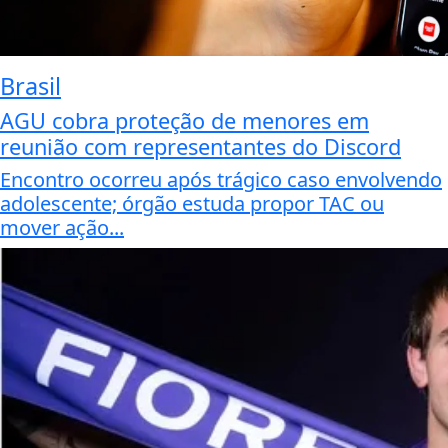
Brasil
AGU cobra proteção de menores em
reunião com representantes do Discord
Encontro ocorreu após trágico caso envolvendo
adolescente; órgão estuda propor TAC ou
mover ação...