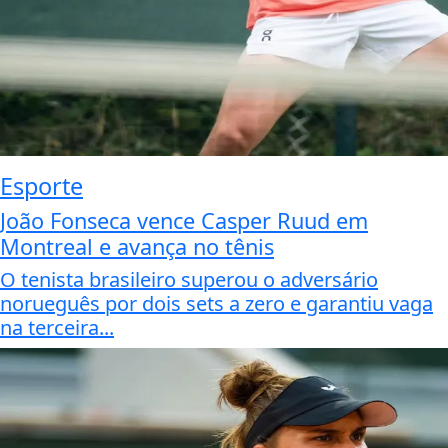
Esporte
João Fonseca vence Casper Ruud em
Montreal e avança no tênis
O tenista brasileiro superou o adversário
norueguês por dois sets a zero e garantiu vaga
na terceira...