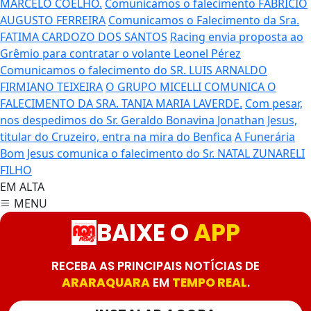
MARCELO COELHO.
Comunicamos o falecimento FABRÍCIO
AUGUSTO FERREIRA
Comunicamos o Falecimento da Sra.
FATIMA CARDOZO DOS SANTOS
Racing envia proposta ao
Grêmio para contratar o volante Leonel Pérez
Comunicamos o falecimento do SR. LUIS ARNALDO
FIRMIANO TEIXEIRA
O GRUPO MICELLI COMUNICA O
FALECIMENTO DA SRA. TANIA MARIA LAVERDE.
Com pesar,
nos despedimos do Sr. Geraldo Bonavina
Jonathan Jesus,
titular do Cruzeiro, entra na mira do Benfica
A Funerária
Bom Jesus comunica o falecimento do Sr. NATAL ZUNARELI
FILHO
EM ALTA
MENU
BAIXE O
APP
RECEBA AS PRINCIPAIS NOTÍCIAS DE
ARARAQUARA
EM
TEMPO REAL
.