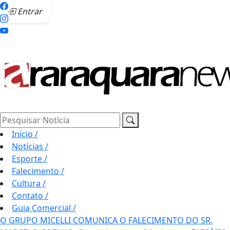
Entrar
Pesquisar Notícia
Início
/
Notícias
/
Esporte
/
Falecimento
/
Cultura
/
Contato
/
Guia Comercial
/
O GRUPO MICELLI COMUNICA O FALECIMENTO DO SR.