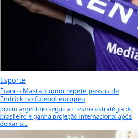
Esporte
Franco Mastantuono repete passos de
Endrick no futebol europeu
Jovem argentino segue a mesma estratégia do
brasileiro e ganha projeção internacional após
deixar o...