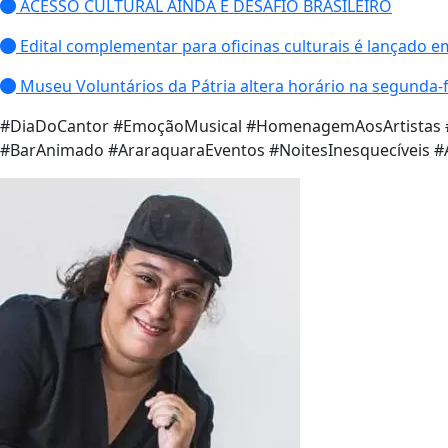
ACESSO CULTURAL AINDA É DESAFIO BRASILEIRO
Edital complementar para oficinas culturais é lançado 
Museu Voluntários da Pátria altera horário na segunda-f
#DiaDoCantor #EmoçãoMusical #HomenagemAosArtistas 
#BarAnimado #AraraquaraEventos #NoitesInesquecíveis #