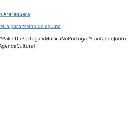
em Araraquara
eira para treino de equipe
#PalcoDoPortuga #MúsicaNoPortuga #CantandoJunto
AgendaCultural