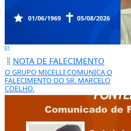
01
NOTA DE FALECIMENTO
O GRUPO MICELLI COMUNICA O
FALECIMENTO DO SR. MARCELO
COELHO.