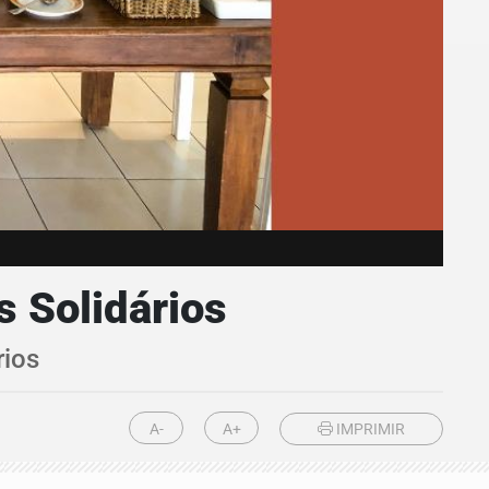
s Solidários
rios
A-
A+
IMPRIMIR