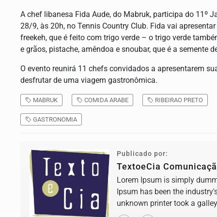
A chef libanesa Fida Aude, do Mabruk, participa do 11º J
28/9, às 20h, no Tennis Country Club. Fida vai apresent
freekeh, que é feito com trigo verde – o trigo verde ta
e grãos, pistache, amêndoa e snoubar, que é a semente d
O evento reunirá 11 chefs convidados a apresentarem s
desfrutar de uma viagem gastronômica.
MABRUK
COMIDA ARABE
RIBEIRAO PRETO
GASTRONOMIA
Publicado por:
TextoeCia Comunicaç
Lorem Ipsum is simply dummy 
Ipsum has been the industry'
unknown printer took a galle
book.