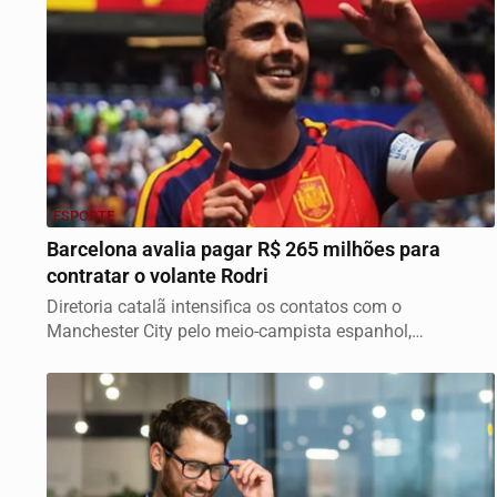
ESPORTE
Barcelona avalia pagar R$ 265 milhões para
contratar o volante Rodri
Diretoria catalã intensifica os contatos com o
Manchester City pelo meio-campista espanhol,
apontado...