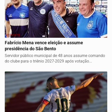
ESPORTE
Fabrício Mena vence eleição e assume
presidência do São Bento
Servidor público municipal de 48 anos assume comando
do clube para o triênio 2027-2029 após votação...