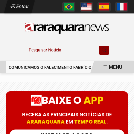
Entrar
Pesquisar Notícia
MENU
COMUNICAMOS O FALECIMENTO FABRÍCIO AUGUSTO FERREIRA
EM ALTA
BAIXE O
APP
RECEBA AS PRINCIPAIS NOTÍCIAS DE
ARARAQUARA
EM
TEMPO REAL
.