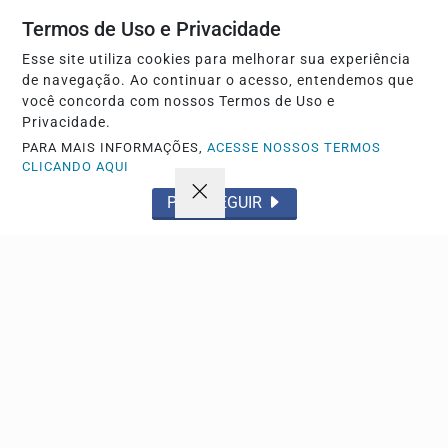
Termos de Uso e Privacidade
Esse site utiliza cookies para melhorar sua experiência
de navegação. Ao continuar o acesso, entendemos que
você concorda com nossos Termos de Uso e
Privacidade.
Navegue
PARA MAIS INFORMAÇÕES,
ACESSE NOSSOS TERMOS
Início
Política
CLICANDO AQUI
Tecnologia
Policial
PROSSEGUIR
Economia
Saúde
Falecimento
Região
Cultura
Brasil
Esporte
Meio ambiente
Educação
Pet
Emprego
Cidade
Publicidade
Tempo
Em Cartaz
Radar