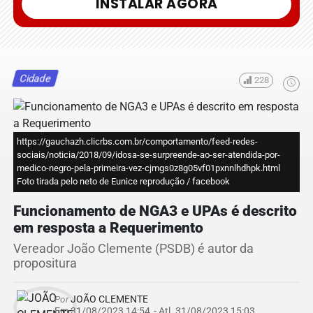
INSTALAR AGORA
Cidade
228
https://gauchazh.clicrbs.com.br/comportamento/feed-redes-
sociais/noticia/2018/09/idosa-se-surpreende-ao-ser-atendida-por-
medico-negro-pela-primeira-vez-cjmgs0z8g05vf01pxnnlhdhpk.html
Foto tirada pelo neto de Eunice reprodução / facebook
Funcionamento de NGA3 e UPAs é descrito
em resposta a Requerimento
Vereador João Clemente (PSDB) é autor da
propositura
Por
JOÃO CLEMENTE
Em 31/08/2023 14:54
- Atl.
31/08/2023 15:03