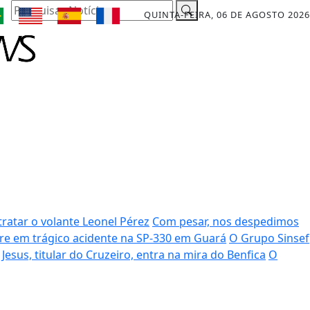
Pesquisar Notícia
QUINTA-FEIRA, 06 DE AGOSTO 2026
ratar o volante Leonel Pérez
Com pesar, nos despedimos
rre em trágico acidente na SP-330 em Guará
O Grupo Sinsef
Jesus, titular do Cruzeiro, entra na mira do Benfica
O