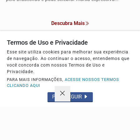
Descubra Mais
Termos de Uso e Privacidade
Esse site utiliza cookies para melhorar sua experiência
Não possui uma conta?
de navegação. Ao continuar o acesso, entendemos que
você concorda com nossos Termos de Uso e
Você pode anunciar produtos e muito mais!
Privacidade.
PARA MAIS INFORMAÇÕES,
ACESSE NOSSOS TERMOS
CRIAR MINHA CONTA
CLICANDO AQUI
PROSSEGUIR