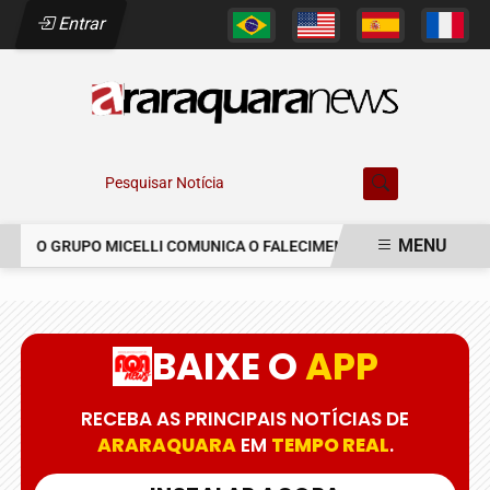
Entrar
Pesquisar Notícia
MENU
O GRUPO MICELLI COMUNICA O FALECIMENTO DO SR. MARCELO C
EM ALTA
BAIXE O
APP
RECEBA AS PRINCIPAIS NOTÍCIAS DE
ARARAQUARA
EM
TEMPO REAL
.