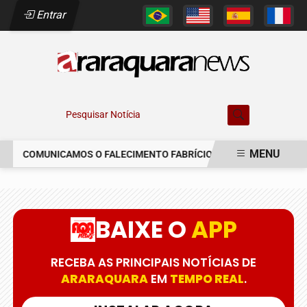
Entrar
Pesquisar Notícia
MENU
COMUNICAMOS O FALECIMENTO FABRÍCIO AUGUSTO FERREIRA
EM ALTA
BAIXE O
APP
RECEBA AS PRINCIPAIS NOTÍCIAS DE
ARARAQUARA
EM
TEMPO REAL
.