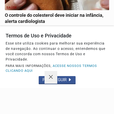
SAÚDE
O controle do colesterol deve iniciar na infância,
alerta cardiologista
Especialista recomenda teste a partir dos 10 anos, alerta
para riscos de dietas sem embasamento e...
Termos de Uso e Privacidade
Esse site utiliza cookies para melhorar sua experiência
de navegação. Ao continuar o acesso, entendemos que
Descubra Mais
você concorda com nossos Termos de Uso e
Privacidade.
PARA MAIS INFORMAÇÕES,
ACESSE NOSSOS TERMOS
CLICANDO AQUI
Não possui uma conta?
PROSSEGUIR
Você pode anunciar produtos e muito mais!
CRIAR MINHA CONTA