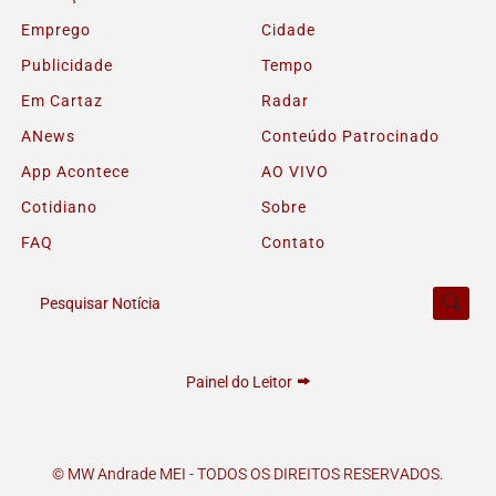
Emprego
Cidade
Publicidade
Tempo
Em Cartaz
Radar
ANews
Conteúdo Patrocinado
App Acontece
AO VIVO
Cotidiano
Sobre
FAQ
Contato
Pesquisar Notícia
Termos de Uso e Privacidade
Esse site utiliza cookies para melhorar sua experiência
Painel do Leitor
de navegação. Ao continuar o acesso, entendemos que
você concorda com nossos Termos de Uso e
Privacidade.
PARA MAIS INFORMAÇÕES,
ACESSE NOSSOS TERMOS
© MW Andrade MEI - TODOS OS DIREITOS RESERVADOS.
CLICANDO AQUI